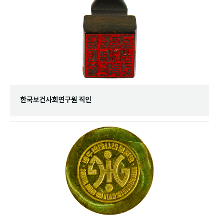
+1
성과 50선
숫자로 보는 50년
50
주년 광장
세계와 함께 한 KIHASA
VR 역사관
한국보건사회연구원 직인