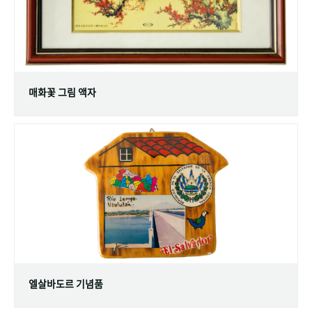
매화꽃 그림 액자
엘살바도르 기념품