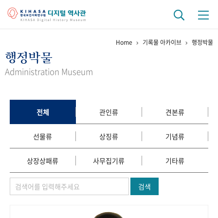
Home
기록물 아카이브
행정박물
기관 역사
행정박물
걸어온 길
기관 변천사
역대 기관장
연구원 사람들
Administration Museum
연구 역사
정책과 연구
키워드로 보는 연구 역사
연구자들
전체
관인류
견본류
간행물 변천사
선물류
상징류
기념류
기록물 아카이브
상장상패류
사무집기류
기타류
사진 아카이브
문서 기록물
행정박물
영상 기록물
검색
+1
50
주년 기념