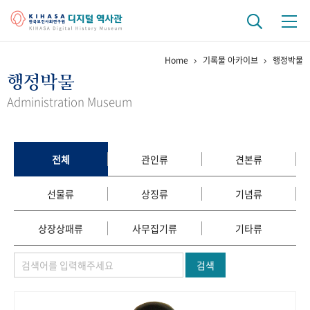
Home
기록물 아카이브
행정박물
기관 역사
행정박물
걸어온 길
기관 변천사
역대 기관장
연구원 사람들
Administration Museum
연구 역사
정책과 연구
키워드로 보는 연구 역사
연구자들
전체
관인류
견본류
간행물 변천사
선물류
상징류
기념류
기록물 아카이브
상장상패류
사무집기류
기타류
사진 아카이브
문서 기록물
행정박물
영상 기록물
검색
+1
50
주년 기념