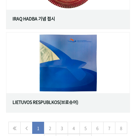
IRAQ HADBA 기념 접시
LIETUVOS RESPUBLKOS(브로슈어)
1
2
3
4
5
6
7
8