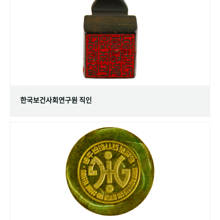
+1
성과 50선
숫자로 보는 50년
50
주년 광장
세계와 함께 한 KIHASA
VR 역사관
한국보건사회연구원 직인