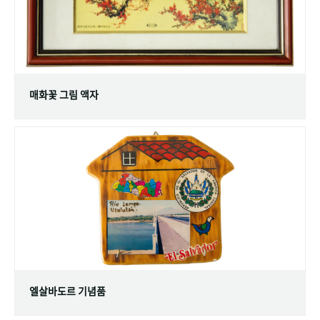
매화꽃 그림 액자
엘살바도르 기념품