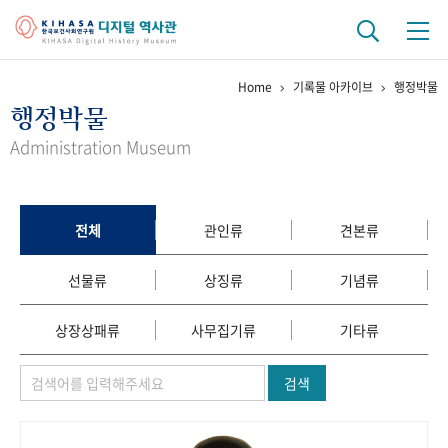
Home
기록물 아카이브
행정박물
기관 역사
행정박물
걸어온 길
기관 변천사
역대 기관장
연구원 사람들
Administration Museum
연구 역사
정책과 연구
키워드로 보는 연구 역사
연구자들
전체
관인류
견본류
간행물 변천사
선물류
상징류
기념류
기록물 아카이브
상장상패류
사무집기류
기타류
사진 아카이브
문서 기록물
행정박물
영상 기록물
검색
+1
50
주년 기념