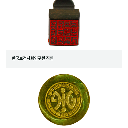
+1
성과 50선
숫자로 보는 50년
50
주년 광장
세계와 함께 한 KIHASA
VR 역사관
한국보건사회연구원 직인