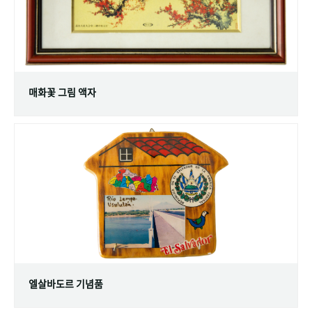
매화꽃 그림 액자
엘살바도르 기념품