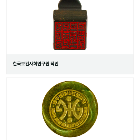
+1
성과 50선
숫자로 보는 50년
50
주년 광장
세계와 함께 한 KIHASA
VR 역사관
한국보건사회연구원 직인