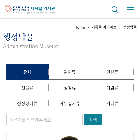
Home
기록물 아카이브
행정박물
기관 역사
행정박물
걸어온 길
기관 변천사
역대 기관장
연구원 사람들
Administration Museum
연구 역사
정책과 연구
키워드로 보는 연구 역사
연구자들
전체
관인류
견본류
간행물 변천사
선물류
상징류
기념류
기록물 아카이브
상장상패류
사무집기류
기타류
사진 아카이브
문서 기록물
행정박물
영상 기록물
검색
+1
50
주년 기념