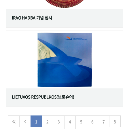
IRAQ HADBA 기념 접시
LIETUVOS RESPUBLKOS(브로슈어)
1
2
3
4
5
6
7
8