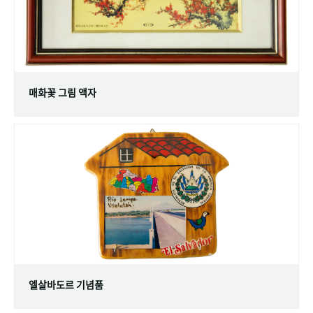
매화꽃 그림 액자
엘살바도르 기념품