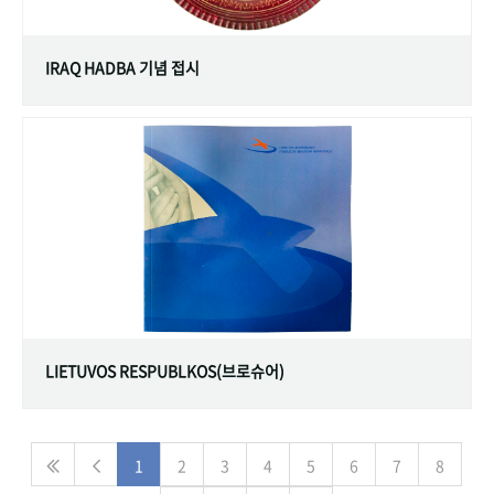
IRAQ HADBA 기념 접시
LIETUVOS RESPUBLKOS(브로슈어)
1
2
3
4
5
6
7
8