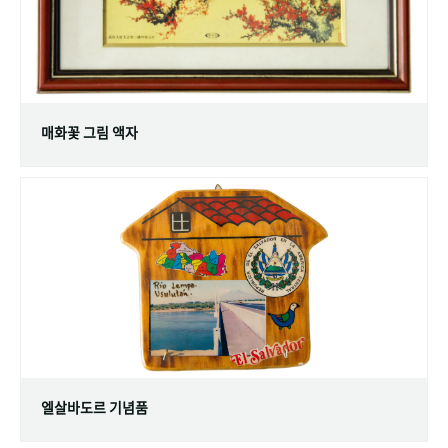
매화꽃 그림 액자
엘살바도르 기념품