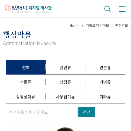
Home
기록물 아카이브
행정박물
기관 역사
행정박물
걸어온 길
기관 변천사
역대 기관장
연구원 사람들
Administration Museum
연구 역사
정책과 연구
키워드로 보는 연구 역사
연구자들
전체
관인류
견본류
간행물 변천사
선물류
상징류
기념류
기록물 아카이브
상장상패류
사무집기류
기타류
사진 아카이브
문서 기록물
행정박물
영상 기록물
검색
+1
50
주년 기념