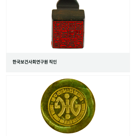
+1
성과 50선
숫자로 보는 50년
50
주년 광장
세계와 함께 한 KIHASA
VR 역사관
한국보건사회연구원 직인