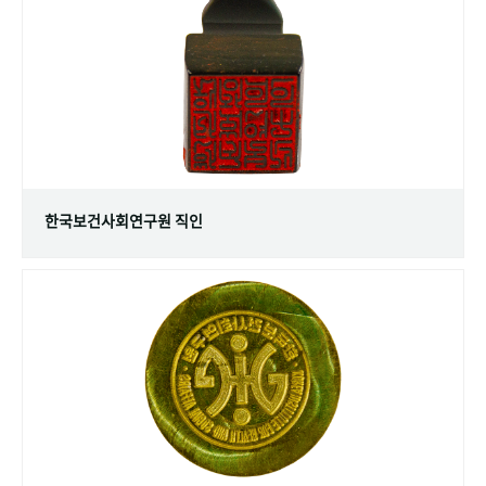
+1
성과 50선
숫자로 보는 50년
50
주년 광장
세계와 함께 한 KIHASA
VR 역사관
한국보건사회연구원 직인