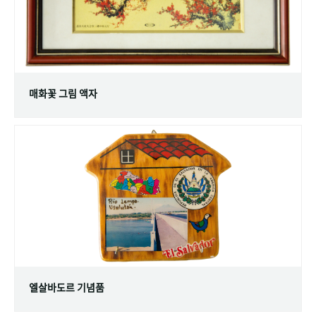
매화꽃 그림 액자
엘살바도르 기념품