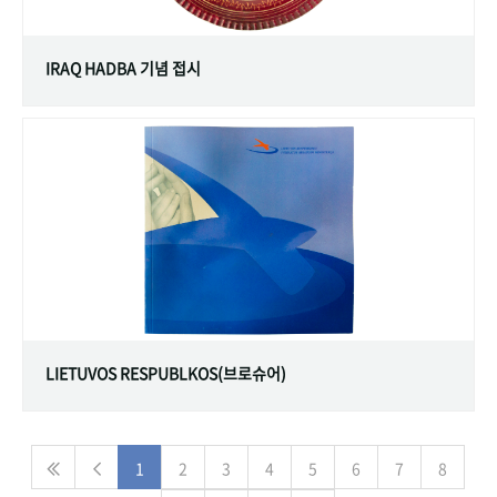
IRAQ HADBA 기념 접시
LIETUVOS RESPUBLKOS(브로슈어)
1
2
3
4
5
6
7
8