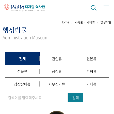
Home
기록물 아카이브
행정박물
기관 역사
행정박물
걸어온 길
기관 변천사
역대 기관장
연구원 사람들
Administration Museum
연구 역사
정책과 연구
키워드로 보는 연구 역사
연구자들
전체
관인류
견본류
간행물 변천사
선물류
상징류
기념류
기록물 아카이브
상장상패류
사무집기류
기타류
사진 아카이브
문서 기록물
행정박물
영상 기록물
검색
+1
50
주년 기념