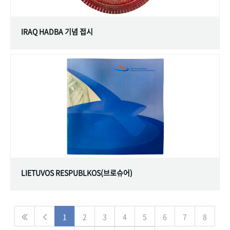
IRAQ HADBA 기념 접시
LIETUVOS RESPUBLKOS(브로슈어)
1
2
3
4
5
6
7
8