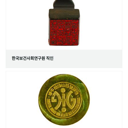
+1
성과 50선
숫자로 보는 50년
50
주년 광장
세계와 함께 한 KIHASA
VR 역사관
한국보건사회연구원 직인