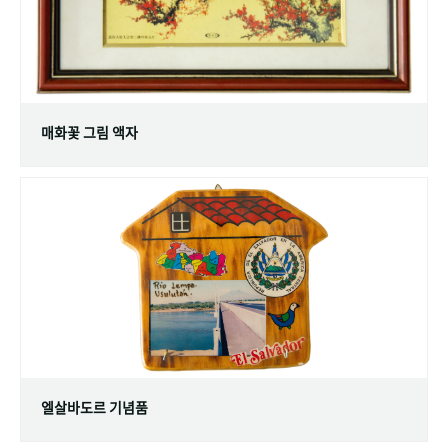
매화꽃 그림 액자
엘살바도르 기념품