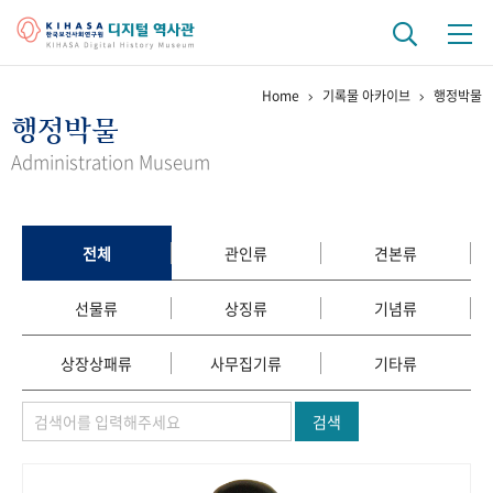
Home
기록물 아카이브
행정박물
기관 역사
행정박물
걸어온 길
기관 변천사
역대 기관장
연구원 사람들
Administration Museum
연구 역사
정책과 연구
키워드로 보는 연구 역사
연구자들
전체
관인류
견본류
간행물 변천사
선물류
상징류
기념류
기록물 아카이브
상장상패류
사무집기류
기타류
사진 아카이브
문서 기록물
행정박물
영상 기록물
검색
+1
50
주년 기념