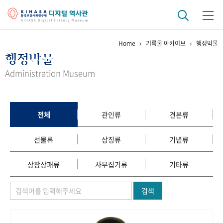
Home
기록물 아카이브
행정박물
기관 역사
행정박물
걸어온 길
기관 변천사
역대 기관장
연구원 사람들
Administration Museum
연구 역사
정책과 연구
키워드로 보는 연구 역사
연구자들
전체
관인류
견본류
간행물 변천사
선물류
상징류
기념류
기록물 아카이브
상장상패류
사무집기류
기타류
사진 아카이브
문서 기록물
행정박물
영상 기록물
검색
+1
50
주년 기념