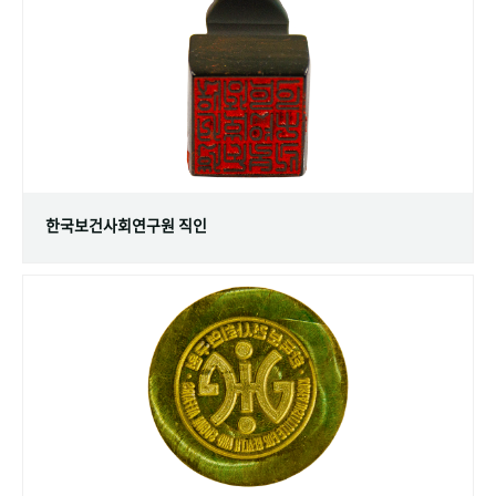
+1
성과 50선
숫자로 보는 50년
50
주년 광장
세계와 함께 한 KIHASA
VR 역사관
한국보건사회연구원 직인