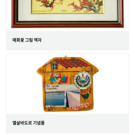
매화꽃 그림 액자
엘살바도르 기념품