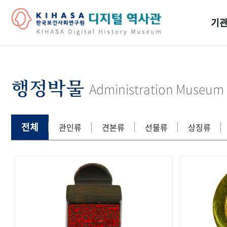
기관
걸어
기관
행정박물
Administration Museum
역대
연구원
전체
관인류
견본류
선물류
상징류