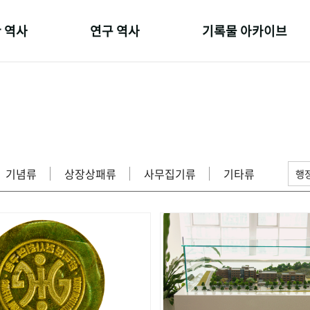
 역사
연구 역사
기록물 아카이브
온 길
정책과 연구
사진 아카이브
 변천사
키워드로 보는 연구 역사
문서 기록물
 기관장
연구자들
행정박물
 사람들
간행물 변천사
영상 기록물
기념류
상장상패류
사무집기류
기타류