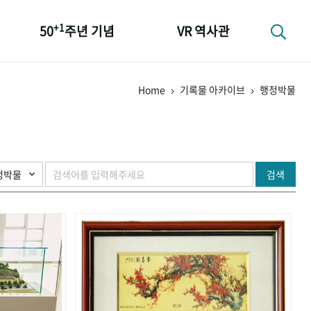
+1
50
주년 기념
VR 역사관
성과 50선
Home
기록물 아카이브
행정박물
숫자로 보는 50년
+1
50
주년 광장
세계와 함께 한 KIHASA
검색