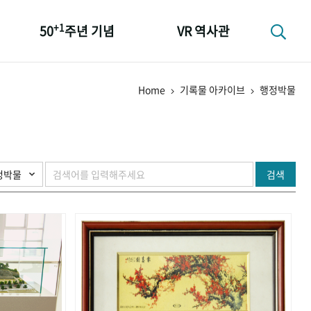
+1
50
주년 기념
VR 역사관
성과 50선
Home
기록물 아카이브
행정박물
숫자로 보는 50년
+1
50
주년 광장
세계와 함께 한 KIHASA
검색