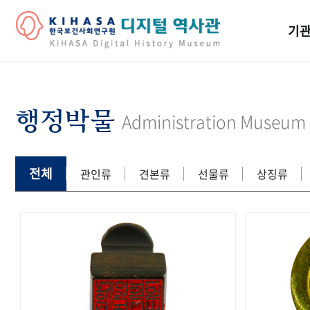
기관
걸어
기관
행정박물
Administration Museum
역대
연구원
전체
관인류
견본류
선물류
상징류