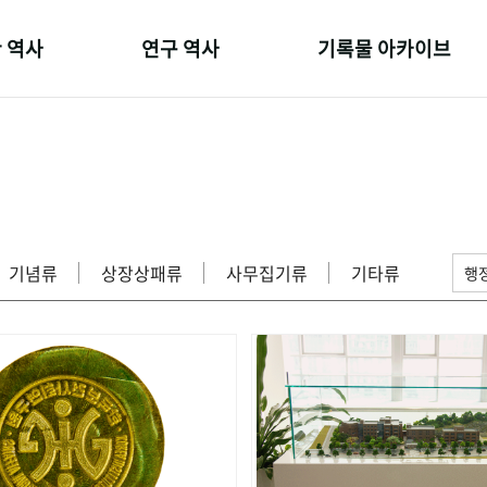
 역사
연구 역사
기록물 아카이브
온 길
정책과 연구
사진 아카이브
 변천사
키워드로 보는 연구 역사
문서 기록물
 기관장
연구자들
행정박물
 사람들
간행물 변천사
영상 기록물
기념류
상장상패류
사무집기류
기타류