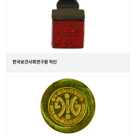
+1
성과 50선
숫자로 보는 50년
50
주년 광장
세계와 함께 한 KIHASA
VR 역사관
한국보건사회연구원 직인