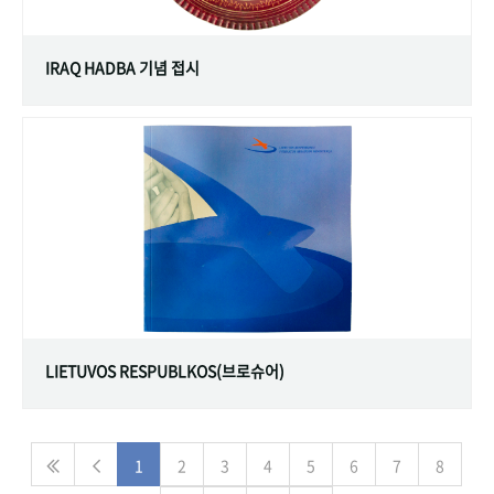
IRAQ HADBA 기념 접시
LIETUVOS RESPUBLKOS(브로슈어)
1
2
3
4
5
6
7
8