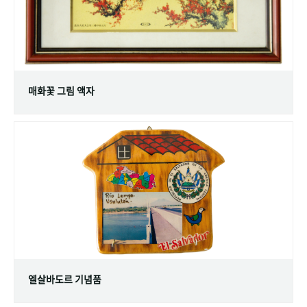
매화꽃 그림 액자
엘살바도르 기념품