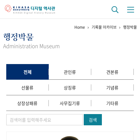
Home
기록물 아카이브
행정박물
기관 역사
행정박물
걸어온 길
기관 변천사
역대 기관장
연구원 사람들
Administration Museum
연구 역사
정책과 연구
키워드로 보는 연구 역사
연구자들
전체
관인류
견본류
간행물 변천사
선물류
상징류
기념류
기록물 아카이브
상장상패류
사무집기류
기타류
사진 아카이브
문서 기록물
행정박물
영상 기록물
검색
+1
50
주년 기념