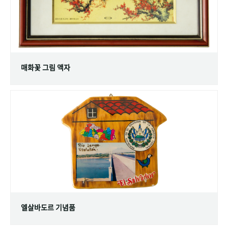
매화꽃 그림 액자
엘살바도르 기념품