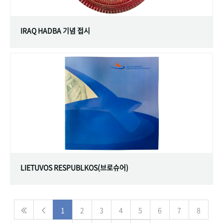
IRAQ HADBA 기념 접시
LIETUVOS RESPUBLKOS(브로슈어)
1
2
3
4
5
6
7
8