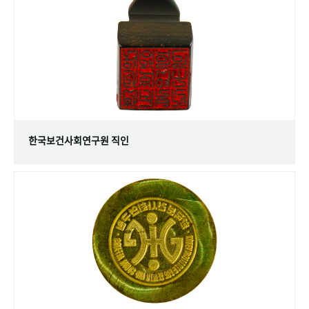
+1
성과 50선
숫자로 보는 50년
50
주년 광장
세계와 함께 한 KIHASA
VR 역사관
한국보건사회연구원 직인