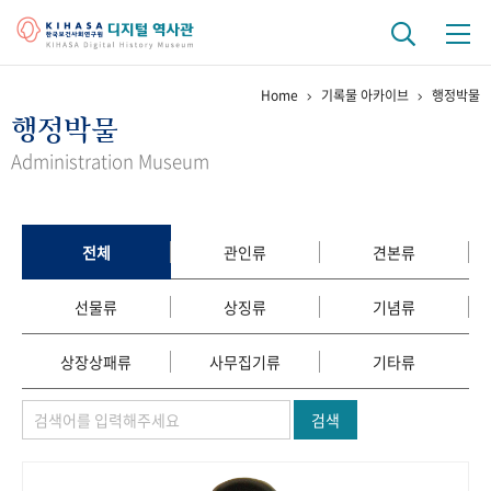
Home
기록물 아카이브
행정박물
기관 역사
행정박물
걸어온 길
기관 변천사
역대 기관장
연구원 사람들
Administration Museum
연구 역사
정책과 연구
키워드로 보는 연구 역사
연구자들
전체
관인류
견본류
간행물 변천사
선물류
상징류
기념류
기록물 아카이브
상장상패류
사무집기류
기타류
사진 아카이브
문서 기록물
행정박물
영상 기록물
검색
+1
50
주년 기념