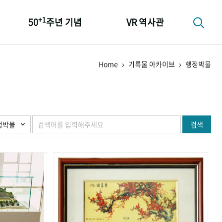
+1
50
주년 기념
VR 역사관
성과 50선
Home
기록물 아카이브
행정박물
숫자로 보는 50년
+1
50
주년 광장
세계와 함께 한 KIHASA
검색