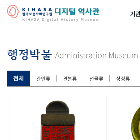
기관
걸어
기관
행정박물
Administration Museum
역대
연구원
전체
관인류
견본류
선물류
상징류