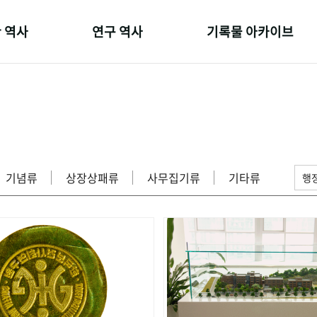
 역사
연구 역사
기록물 아카이브
온 길
정책과 연구
사진 아카이브
 변천사
키워드로 보는 연구 역사
문서 기록물
 기관장
연구자들
행정박물
 사람들
간행물 변천사
영상 기록물
기념류
상장상패류
사무집기류
기타류