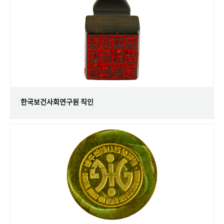
+1
성과 50선
숫자로 보는 50년
50
주년 광장
세계와 함께 한 KIHASA
VR 역사관
한국보건사회연구원 직인