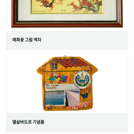
매화꽃 그림 액자
엘살바도르 기념품