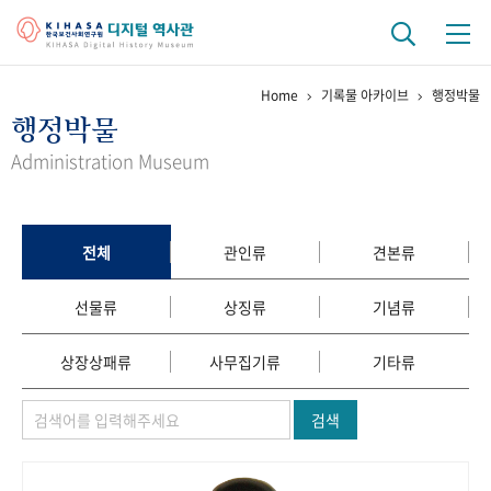
Home
기록물 아카이브
행정박물
기관 역사
행정박물
걸어온 길
기관 변천사
역대 기관장
연구원 사람들
Administration Museum
연구 역사
정책과 연구
키워드로 보는 연구 역사
연구자들
전체
관인류
견본류
간행물 변천사
선물류
상징류
기념류
기록물 아카이브
상장상패류
사무집기류
기타류
사진 아카이브
문서 기록물
행정박물
영상 기록물
검색
+1
50
주년 기념