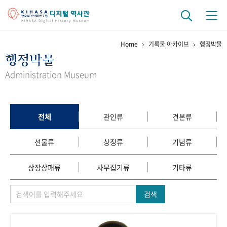
Home
기록물 아카이브
행정박물
기관 역사
행정박물
걸어온 길
기관 변천사
역대 기관장
연구원 사람들
Administration Museum
연구 역사
정책과 연구
키워드로 보는 연구 역사
연구자들
전체
관인류
견본류
간행물 변천사
선물류
상징류
기념류
기록물 아카이브
상장상패류
사무집기류
기타류
사진 아카이브
문서 기록물
행정박물
영상 기록물
검색
+1
50
주년 기념