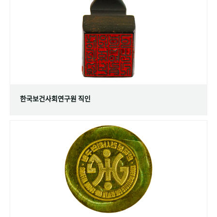
+1
성과 50선
숫자로 보는 50년
50
주년 광장
세계와 함께 한 KIHASA
VR 역사관
한국보건사회연구원 직인