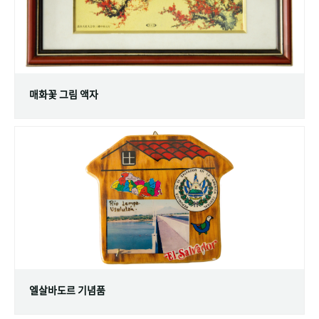
매화꽃 그림 액자
엘살바도르 기념품