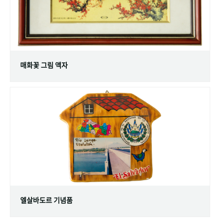
매화꽃 그림 액자
엘살바도르 기념품