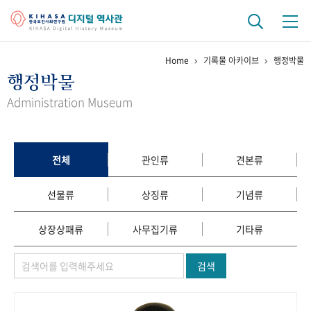
Home
기록물 아카이브
행정박물
기관 역사
행정박물
걸어온 길
기관 변천사
역대 기관장
연구원 사람들
Administration Museum
연구 역사
정책과 연구
키워드로 보는 연구 역사
연구자들
전체
관인류
견본류
간행물 변천사
선물류
상징류
기념류
기록물 아카이브
상장상패류
사무집기류
기타류
사진 아카이브
문서 기록물
행정박물
영상 기록물
검색
+1
50
주년 기념