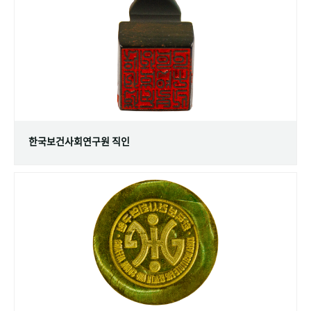
+1
성과 50선
숫자로 보는 50년
50
주년 광장
세계와 함께 한 KIHASA
VR 역사관
한국보건사회연구원 직인