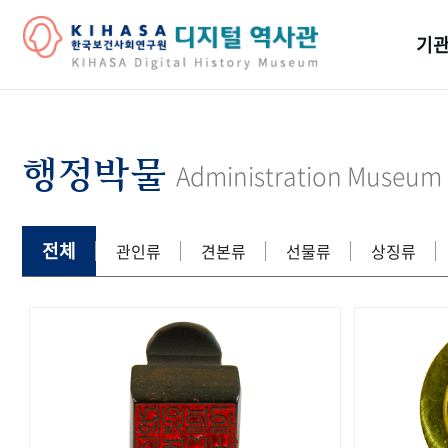
기관
걸어
기관
행정박물
Administration Museum
역대
연구원
전체
관인류
견본류
선물류
상징류