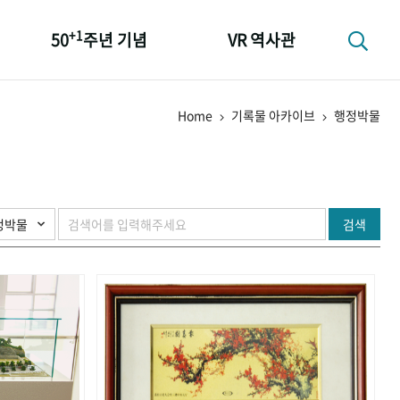
+1
50
주년 기념
VR 역사관
성과 50선
Home
기록물 아카이브
행정박물
숫자로 보는 50년
+1
50
주년 광장
세계와 함께 한 KIHASA
검색