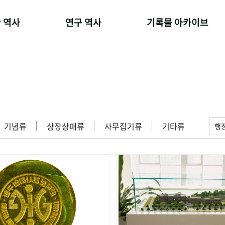
 역사
연구 역사
기록물 아카이브
온 길
정책과 연구
사진 아카이브
 변천사
키워드로 보는 연구 역사
문서 기록물
 기관장
연구자들
행정박물
 사람들
간행물 변천사
영상 기록물
기념류
상장상패류
사무집기류
기타류