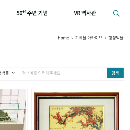
+1
50
주년 기념
VR 역사관
성과 50선
Home
기록물 아카이브
행정박물
숫자로 보는 50년
+1
50
주년 광장
세계와 함께 한 KIHASA
검색