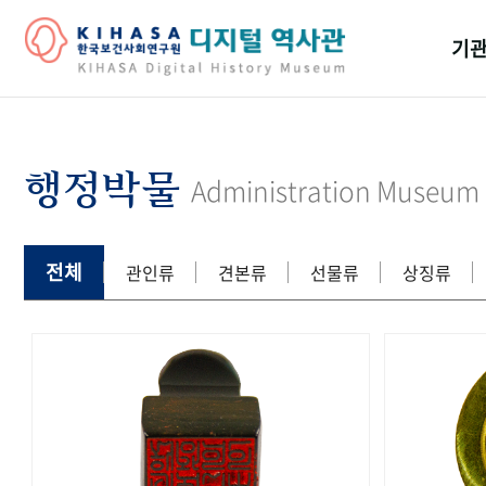
기관
걸어
기관
행정박물
Administration Museum
역대
연구원
전체
관인류
견본류
선물류
상징류