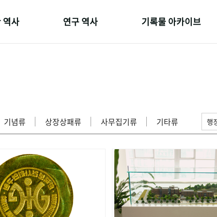
 역사
연구 역사
기록물 아카이브
온 길
정책과 연구
사진 아카이브
 변천사
키워드로 보는 연구 역사
문서 기록물
 기관장
연구자들
행정박물
 사람들
간행물 변천사
영상 기록물
기념류
상장상패류
사무집기류
기타류