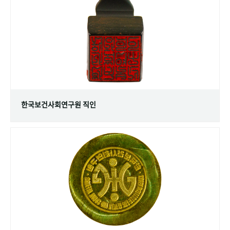
+1
성과 50선
숫자로 보는 50년
50
주년 광장
세계와 함께 한 KIHASA
VR 역사관
한국보건사회연구원 직인