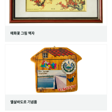
매화꽃 그림 액자
엘살바도르 기념품