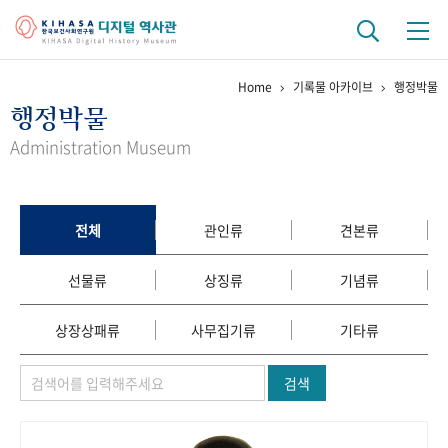
Home
기록물 아카이브
행정박물
기관 역사
행정박물
걸어온 길
기관 변천사
역대 기관장
연구원 사람들
Administration Museum
연구 역사
정책과 연구
키워드로 보는 연구 역사
연구자들
전체
관인류
견본류
간행물 변천사
선물류
상징류
기념류
기록물 아카이브
상장상패류
사무집기류
기타류
사진 아카이브
문서 기록물
행정박물
영상 기록물
검색
+1
50
주년 기념