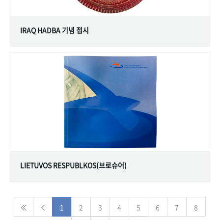
IRAQ HADBA 기념 접시
LIETUVOS RESPUBLKOS(브로슈어)
1
2
3
4
5
6
7
8