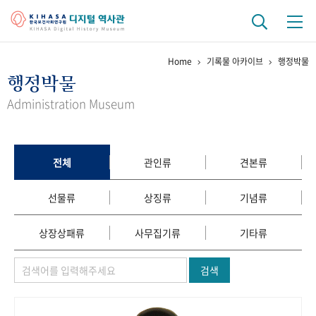
Home
기록물 아카이브
행정박물
기관 역사
행정박물
걸어온 길
기관 변천사
역대 기관장
연구원 사람들
Administration Museum
연구 역사
정책과 연구
키워드로 보는 연구 역사
연구자들
전체
관인류
견본류
간행물 변천사
선물류
상징류
기념류
기록물 아카이브
상장상패류
사무집기류
기타류
사진 아카이브
문서 기록물
행정박물
영상 기록물
검색
+1
50
주년 기념