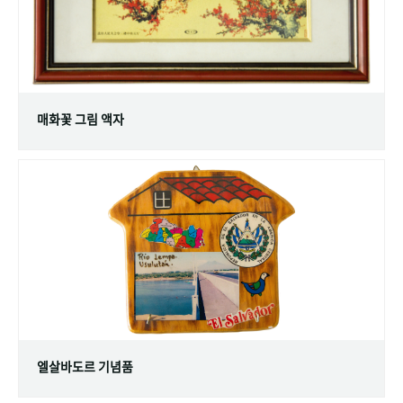
매화꽃 그림 액자
엘살바도르 기념품