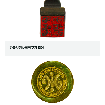
+1
성과 50선
숫자로 보는 50년
50
주년 광장
세계와 함께 한 KIHASA
VR 역사관
한국보건사회연구원 직인