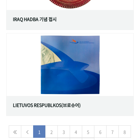
IRAQ HADBA 기념 접시
LIETUVOS RESPUBLKOS(브로슈어)
1
2
3
4
5
6
7
8