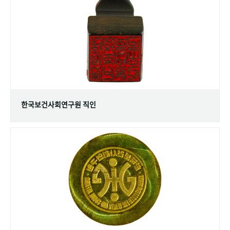
+1
성과 50선
숫자로 보는 50년
50
주년 광장
세계와 함께 한 KIHASA
VR 역사관
한국보건사회연구원 직인