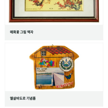
매화꽃 그림 액자
엘살바도르 기념품