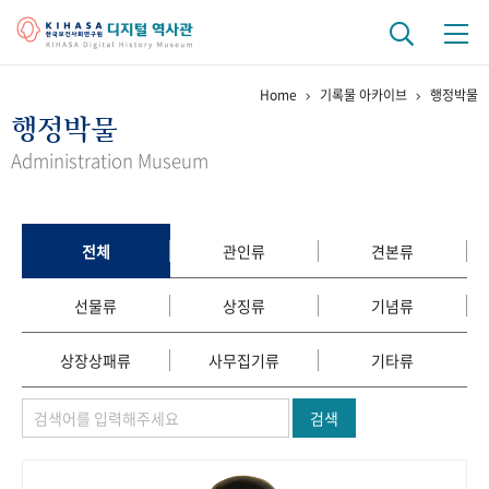
Home
기록물 아카이브
행정박물
기관 역사
행정박물
걸어온 길
기관 변천사
역대 기관장
연구원 사람들
Administration Museum
연구 역사
정책과 연구
키워드로 보는 연구 역사
연구자들
전체
관인류
견본류
간행물 변천사
선물류
상징류
기념류
기록물 아카이브
상장상패류
사무집기류
기타류
사진 아카이브
문서 기록물
행정박물
영상 기록물
검색
+1
50
주년 기념