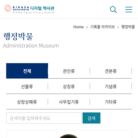
Home
기록물 아카이브
행정박물
기관 역사
행정박물
걸어온 길
기관 변천사
역대 기관장
연구원 사람들
Administration Museum
연구 역사
정책과 연구
키워드로 보는 연구 역사
연구자들
전체
관인류
견본류
간행물 변천사
선물류
상징류
기념류
기록물 아카이브
상장상패류
사무집기류
기타류
사진 아카이브
문서 기록물
행정박물
영상 기록물
검색
+1
50
주년 기념