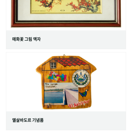
매화꽃 그림 액자
엘살바도르 기념품