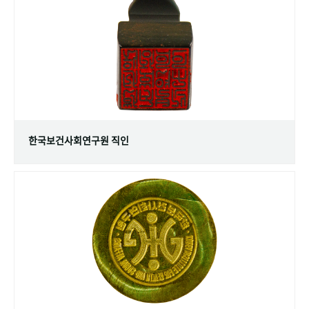
+1
성과 50선
숫자로 보는 50년
50
주년 광장
세계와 함께 한 KIHASA
VR 역사관
한국보건사회연구원 직인