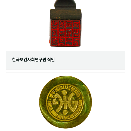
+1
성과 50선
숫자로 보는 50년
50
주년 광장
세계와 함께 한 KIHASA
VR 역사관
한국보건사회연구원 직인