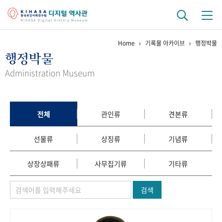
Home
기록물 아카이브
행정박물
기관 역사
행정박물
걸어온 길
기관 변천사
역대 기관장
연구원 사람들
Administration Museum
연구 역사
정책과 연구
키워드로 보는 연구 역사
연구자들
전체
관인류
견본류
간행물 변천사
선물류
상징류
기념류
기록물 아카이브
상장상패류
사무집기류
기타류
사진 아카이브
문서 기록물
행정박물
영상 기록물
검색
+1
50
주년 기념