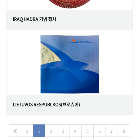
IRAQ HADBA 기념 접시
LIETUVOS RESPUBLKOS(브로슈어)
1
2
3
4
5
6
7
8