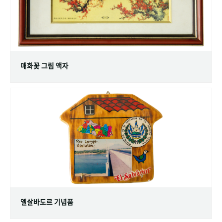
매화꽃 그림 액자
엘살바도르 기념품