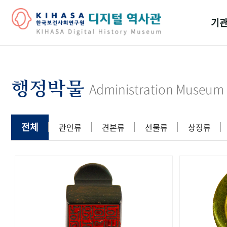
기관
걸어
기관
행정박물
Administration Museum
역대
연구원
전체
관인류
견본류
선물류
상징류