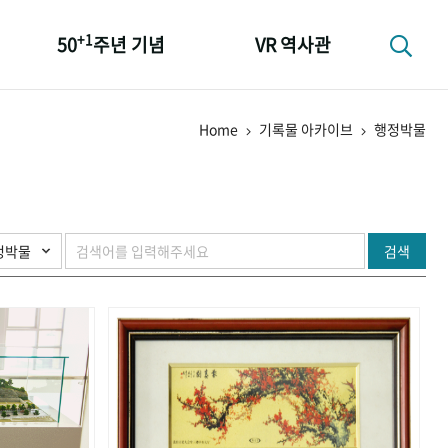
+1
50
주년 기념
VR 역사관
성과 50선
Home
기록물 아카이브
행정박물
숫자로 보는 50년
+1
50
주년 광장
세계와 함께 한 KIHASA
검색