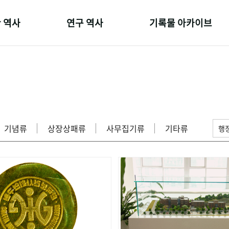
 역사
연구 역사
기록물 아카이브
온 길
정책과 연구
사진 아카이브
 변천사
키워드로 보는 연구 역사
문서 기록물
 기관장
연구자들
행정박물
 사람들
간행물 변천사
영상 기록물
기념류
상장상패류
사무집기류
기타류