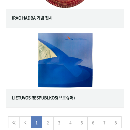
IRAQ HADBA 기념 접시
LIETUVOS RESPUBLKOS(브로슈어)
1
2
3
4
5
6
7
8