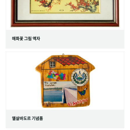
매화꽃 그림 액자
엘살바도르 기념품