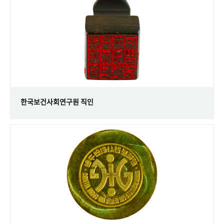
+1
성과 50선
숫자로 보는 50년
50
주년 광장
세계와 함께 한 KIHASA
VR 역사관
한국보건사회연구원 직인