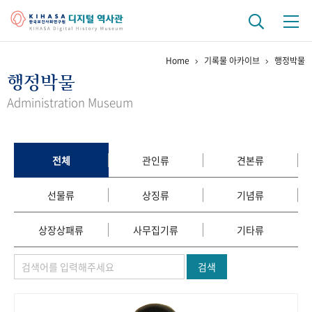
Home
기록물 아카이브
행정박물
기관 역사
행정박물
걸어온 길
기관 변천사
역대 기관장
연구원 사람들
Administration Museum
연구 역사
정책과 연구
키워드로 보는 연구 역사
연구자들
전체
관인류
견본류
간행물 변천사
선물류
상징류
기념류
기록물 아카이브
상장상패류
사무집기류
기타류
사진 아카이브
문서 기록물
행정박물
영상 기록물
검색
+1
50
주년 기념