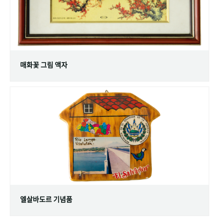
매화꽃 그림 액자
엘살바도르 기념품