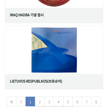
IRAQ HADBA 기념 접시
LIETUVOS RESPUBLKOS(브로슈어)
1
2
3
4
5
6
7
8