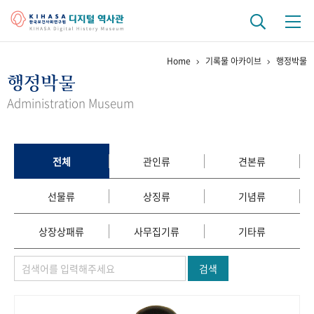
Home
기록물 아카이브
행정박물
기관 역사
행정박물
걸어온 길
기관 변천사
역대 기관장
연구원 사람들
Administration Museum
연구 역사
정책과 연구
키워드로 보는 연구 역사
연구자들
전체
관인류
견본류
간행물 변천사
선물류
상징류
기념류
기록물 아카이브
상장상패류
사무집기류
기타류
사진 아카이브
문서 기록물
행정박물
영상 기록물
검색
+1
50
주년 기념