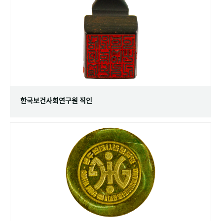
+1
성과 50선
숫자로 보는 50년
50
주년 광장
세계와 함께 한 KIHASA
VR 역사관
한국보건사회연구원 직인