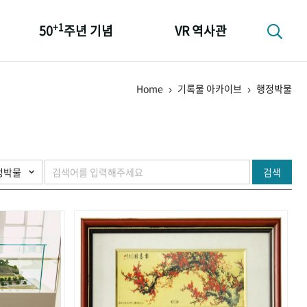
+1
50
주년 기념
VR 역사관
성과 50선
Home
기록물 아카이브
행정박물
숫자로 보는 50년
+1
50
주년 광장
세계와 함께 한 KIHASA
검색