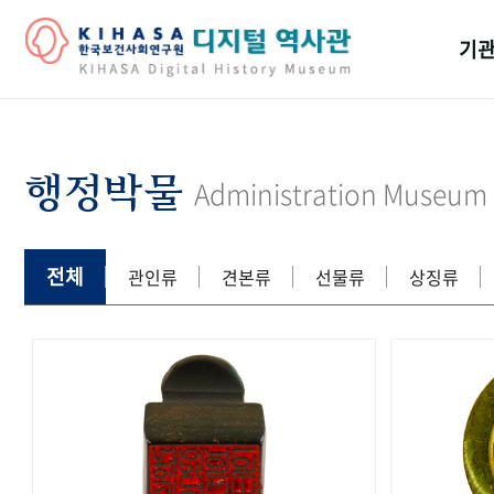
기관
걸어
기관
행정박물
Administration Museum
역대
연구원
전체
관인류
견본류
선물류
상징류