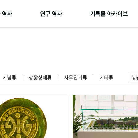
 역사
연구 역사
기록물 아카이브
온 길
정책과 연구
사진 아카이브
 변천사
키워드로 보는 연구 역사
문서 기록물
 기관장
연구자들
행정박물
 사람들
간행물 변천사
영상 기록물
기념류
상장상패류
사무집기류
기타류