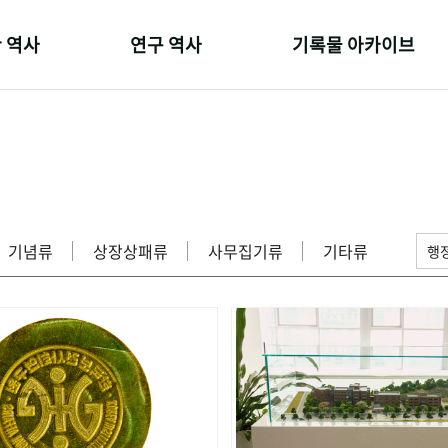
 역사
연구 역사
기록물 아카이브
온 길
정책과 연구
사진 아카이브
 변천사
키워드로 보는 연구 역사
문서 기록물
 기관장
연구자들
행정박물
 사람들
간행물 변천사
영상 기록물
기념류
상장상패류
사무집기류
기타류