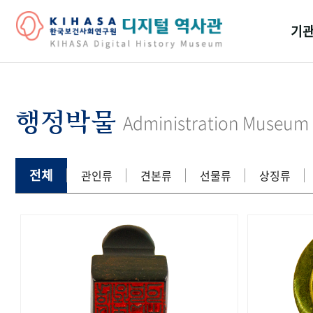
기관
걸어
기관
행정박물
Administration Museum
역대
연구원
전체
관인류
견본류
선물류
상징류