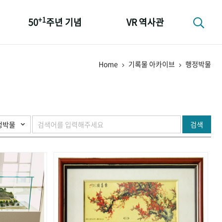
+1
50
주년 기념
VR 역사관
성과 50선
Home
기록물 아카이브
행정박물
숫자로 보는 50년
+1
50
주년 광장
세계와 함께 한 KIHASA
검색