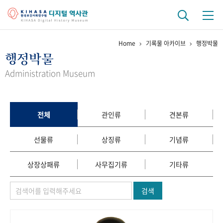
Home
기록물 아카이브
행정박물
기관 역사
행정박물
걸어온 길
기관 변천사
역대 기관장
연구원 사람들
Administration Museum
연구 역사
정책과 연구
키워드로 보는 연구 역사
연구자들
전체
관인류
견본류
간행물 변천사
선물류
상징류
기념류
기록물 아카이브
상장상패류
사무집기류
기타류
사진 아카이브
문서 기록물
행정박물
영상 기록물
검색
+1
50
주년 기념