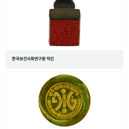
+1
성과 50선
숫자로 보는 50년
50
주년 광장
세계와 함께 한 KIHASA
VR 역사관
한국보건사회연구원 직인