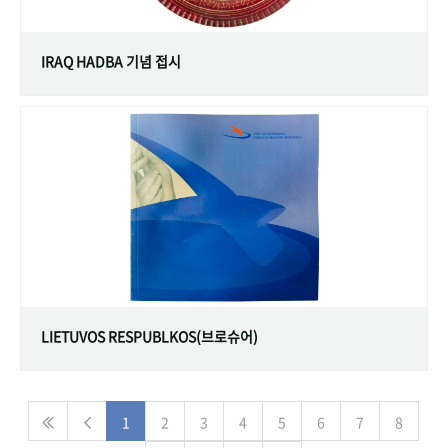
IRAQ HADBA 기념 접시
LIETUVOS RESPUBLKOS(브로슈어)
1
2
3
4
5
6
7
8