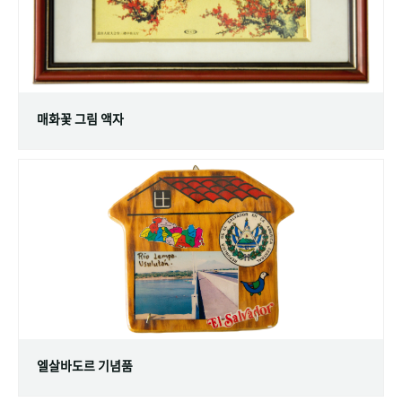
매화꽃 그림 액자
엘살바도르 기념품