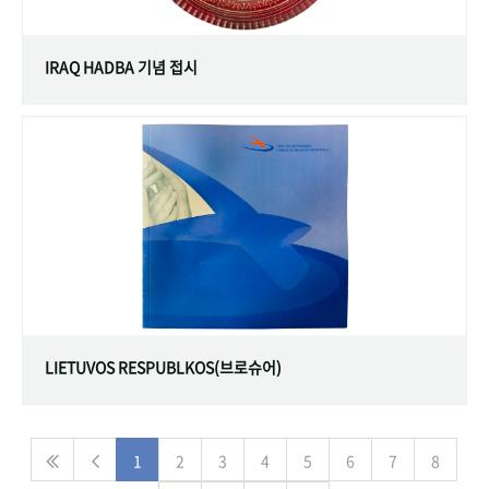
IRAQ HADBA 기념 접시
LIETUVOS RESPUBLKOS(브로슈어)
1
2
3
4
5
6
7
8