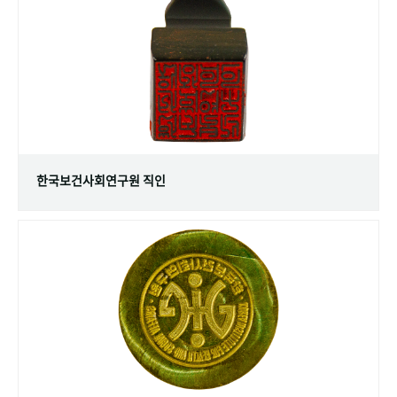
+1
성과 50선
숫자로 보는 50년
50
주년 광장
세계와 함께 한 KIHASA
VR 역사관
한국보건사회연구원 직인