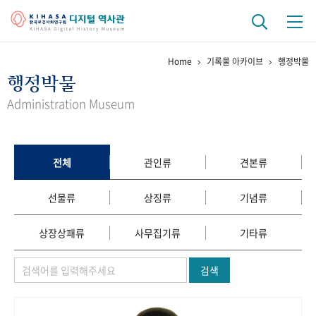
Home
기록물 아카이브
행정박물
기관 역사
행정박물
걸어온 길
기관 변천사
역대 기관장
연구원 사람들
Administration Museum
연구 역사
정책과 연구
키워드로 보는 연구 역사
연구자들
전체
관인류
견본류
간행물 변천사
선물류
상징류
기념류
기록물 아카이브
상장상패류
사무집기류
기타류
사진 아카이브
문서 기록물
행정박물
영상 기록물
검색
+1
50
주년 기념