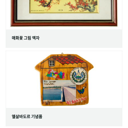
매화꽃 그림 액자
엘살바도르 기념품