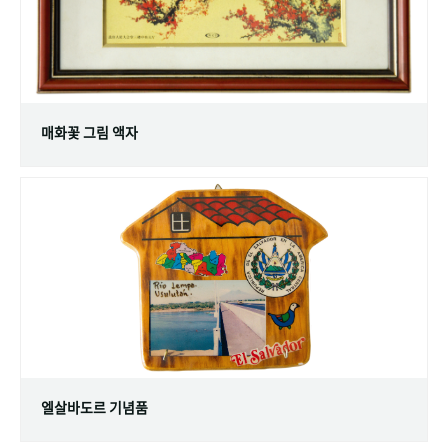
매화꽃 그림 액자
엘살바도르 기념품