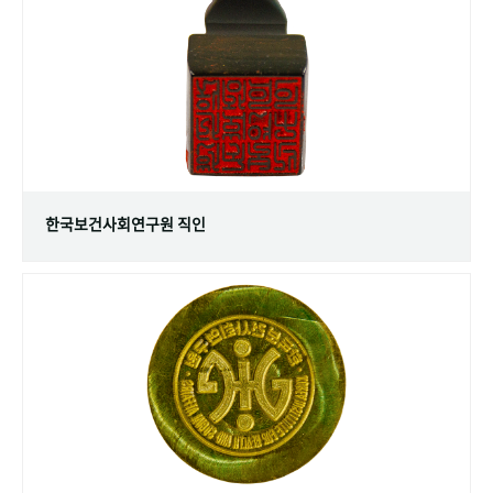
+1
성과 50선
숫자로 보는 50년
50
주년 광장
세계와 함께 한 KIHASA
VR 역사관
한국보건사회연구원 직인