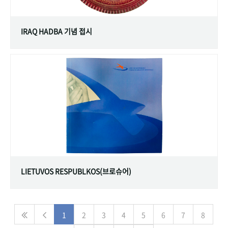
IRAQ HADBA 기념 접시
LIETUVOS RESPUBLKOS(브로슈어)
1
2
3
4
5
6
7
8