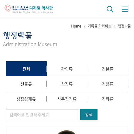
Home
기록물 아카이브
행정박물
기관 역사
행정박물
걸어온 길
기관 변천사
역대 기관장
연구원 사람들
Administration Museum
연구 역사
정책과 연구
키워드로 보는 연구 역사
연구자들
전체
관인류
견본류
간행물 변천사
선물류
상징류
기념류
기록물 아카이브
상장상패류
사무집기류
기타류
사진 아카이브
문서 기록물
행정박물
영상 기록물
검색
+1
50
주년 기념