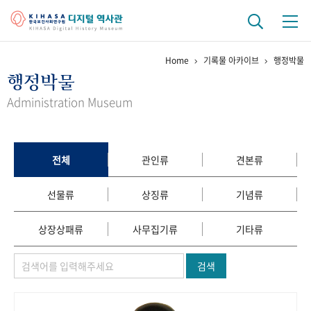
Home
기록물 아카이브
행정박물
기관 역사
행정박물
걸어온 길
기관 변천사
역대 기관장
연구원 사람들
Administration Museum
연구 역사
정책과 연구
키워드로 보는 연구 역사
연구자들
전체
관인류
견본류
간행물 변천사
선물류
상징류
기념류
기록물 아카이브
상장상패류
사무집기류
기타류
사진 아카이브
문서 기록물
행정박물
영상 기록물
검색
+1
50
주년 기념