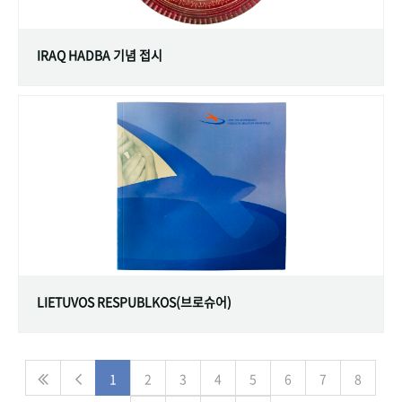
IRAQ HADBA 기념 접시
LIETUVOS RESPUBLKOS(브로슈어)
1
2
3
4
5
6
7
8