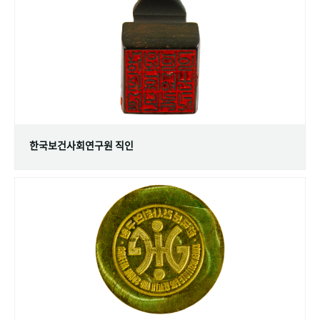
+1
성과 50선
숫자로 보는 50년
50
주년 광장
세계와 함께 한 KIHASA
VR 역사관
한국보건사회연구원 직인