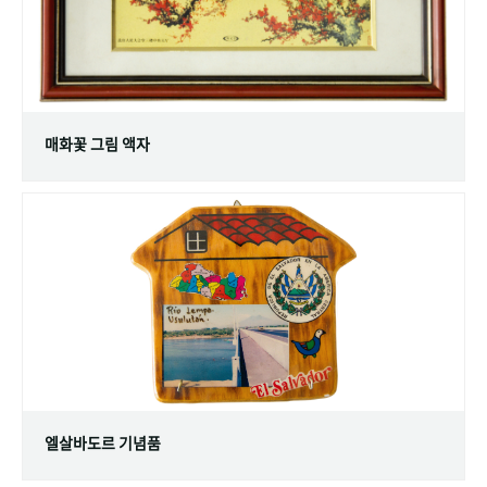
매화꽃 그림 액자
엘살바도르 기념품