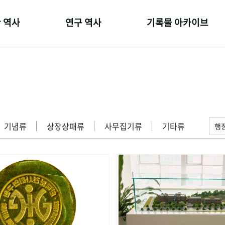
 역사
연구 역사
기록물 아카이브
온 길
정책과 연구
사진 아카이브
 변천사
키워드로 보는 연구 역사
문서 기록물
 기관장
연구자들
행정박물
 사람들
간행물 변천사
영상 기록물
기념류
상장상패류
사무집기류
기타류