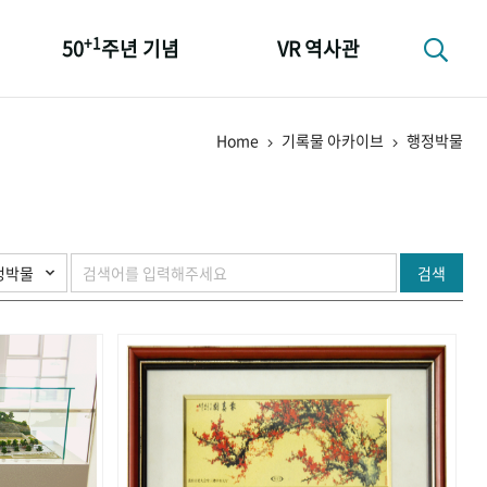
+1
50
주년 기념
VR 역사관
성과 50선
Home
기록물 아카이브
행정박물
숫자로 보는 50년
+1
50
주년 광장
세계와 함께 한 KIHASA
검색