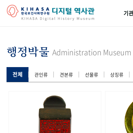
기관
걸어
기관
행정박물
Administration Museum
역대
연구원
전체
관인류
견본류
선물류
상징류