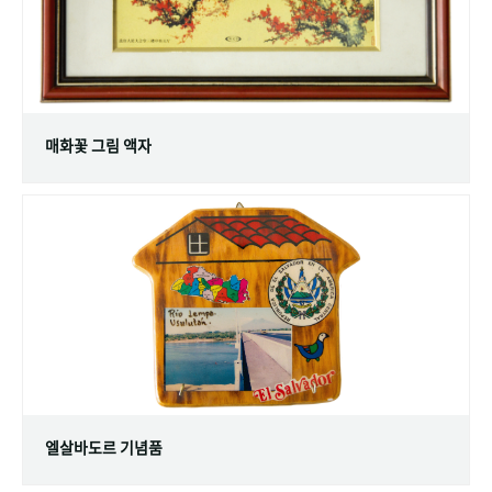
매화꽃 그림 액자
엘살바도르 기념품