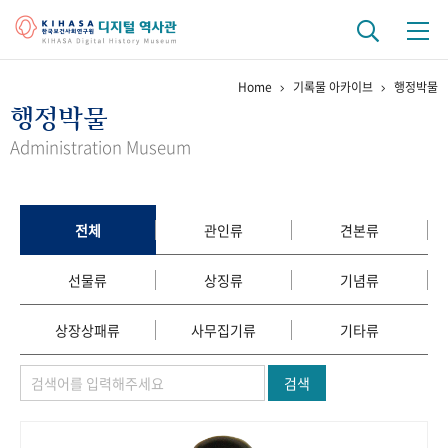
Home
기록물 아카이브
행정박물
기관 역사
행정박물
걸어온 길
기관 변천사
역대 기관장
연구원 사람들
Administration Museum
연구 역사
정책과 연구
키워드로 보는 연구 역사
연구자들
전체
관인류
견본류
간행물 변천사
선물류
상징류
기념류
기록물 아카이브
상장상패류
사무집기류
기타류
사진 아카이브
문서 기록물
행정박물
영상 기록물
검색
+1
50
주년 기념