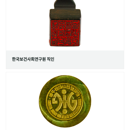
+1
성과 50선
숫자로 보는 50년
50
주년 광장
세계와 함께 한 KIHASA
VR 역사관
한국보건사회연구원 직인