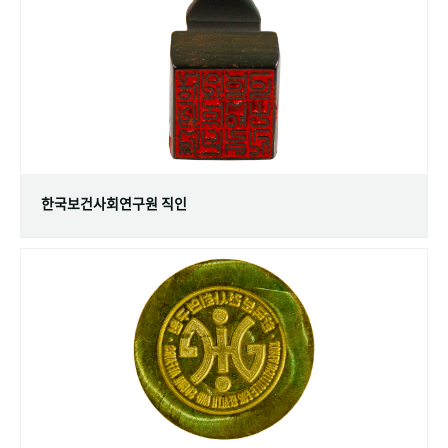
+1
성과 50선
숫자로 보는 50년
50
주년 광장
세계와 함께 한 KIHASA
VR 역사관
한국보건사회연구원 직인