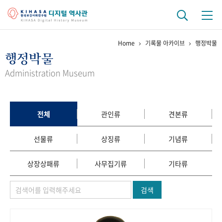
Home
기록물 아카이브
행정박물
기관 역사
행정박물
걸어온 길
기관 변천사
역대 기관장
연구원 사람들
Administration Museum
연구 역사
정책과 연구
키워드로 보는 연구 역사
연구자들
전체
관인류
견본류
간행물 변천사
선물류
상징류
기념류
기록물 아카이브
상장상패류
사무집기류
기타류
사진 아카이브
문서 기록물
행정박물
영상 기록물
검색
+1
50
주년 기념