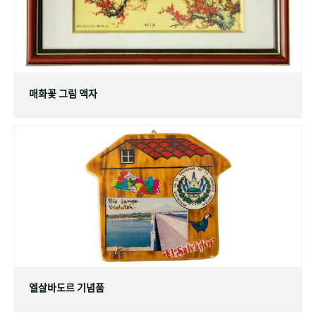
매화꽃 그림 액자
엘살바도르 기념품