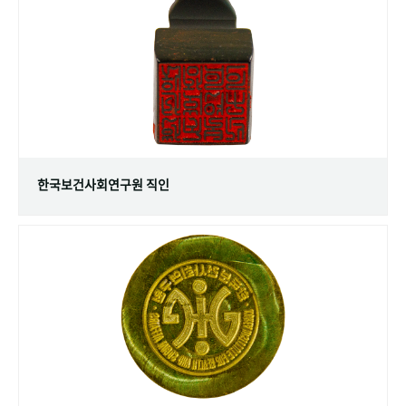
+1
성과 50선
숫자로 보는 50년
50
주년 광장
세계와 함께 한 KIHASA
VR 역사관
한국보건사회연구원 직인