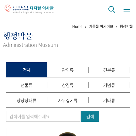
Home
기록물 아카이브
행정박물
기관 역사
행정박물
걸어온 길
기관 변천사
역대 기관장
연구원 사람들
Administration Museum
연구 역사
정책과 연구
키워드로 보는 연구 역사
연구자들
전체
관인류
견본류
간행물 변천사
선물류
상징류
기념류
기록물 아카이브
상장상패류
사무집기류
기타류
사진 아카이브
문서 기록물
행정박물
영상 기록물
검색
+1
50
주년 기념