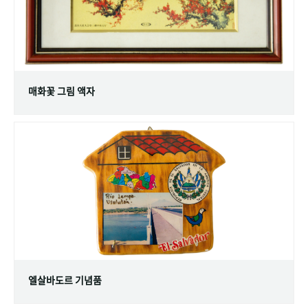
매화꽃 그림 액자
엘살바도르 기념품