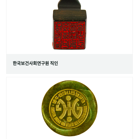
+1
성과 50선
숫자로 보는 50년
50
주년 광장
세계와 함께 한 KIHASA
VR 역사관
한국보건사회연구원 직인