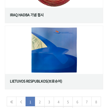
IRAQ HADBA 기념 접시
LIETUVOS RESPUBLKOS(브로슈어)
1
2
3
4
5
6
7
8