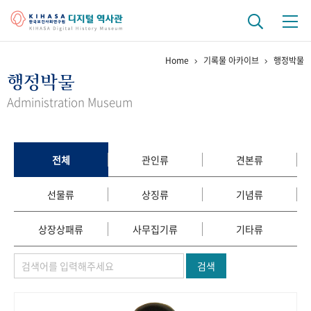
Home
기록물 아카이브
행정박물
기관 역사
행정박물
걸어온 길
기관 변천사
역대 기관장
연구원 사람들
Administration Museum
연구 역사
정책과 연구
키워드로 보는 연구 역사
연구자들
전체
관인류
견본류
간행물 변천사
선물류
상징류
기념류
기록물 아카이브
상장상패류
사무집기류
기타류
사진 아카이브
문서 기록물
행정박물
영상 기록물
검색
+1
50
주년 기념