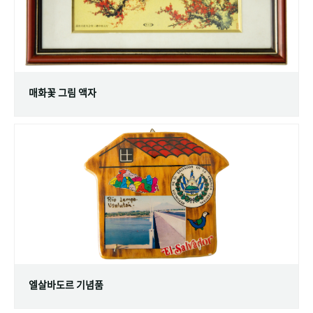
매화꽃 그림 액자
엘살바도르 기념품