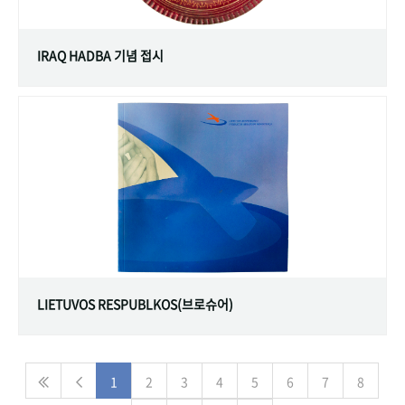
IRAQ HADBA 기념 접시
LIETUVOS RESPUBLKOS(브로슈어)
1
2
3
4
5
6
7
8