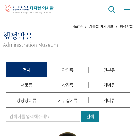
Home
기록물 아카이브
행정박물
기관 역사
행정박물
걸어온 길
기관 변천사
역대 기관장
연구원 사람들
Administration Museum
연구 역사
정책과 연구
키워드로 보는 연구 역사
연구자들
전체
관인류
견본류
간행물 변천사
선물류
상징류
기념류
기록물 아카이브
상장상패류
사무집기류
기타류
사진 아카이브
문서 기록물
행정박물
영상 기록물
검색
+1
50
주년 기념