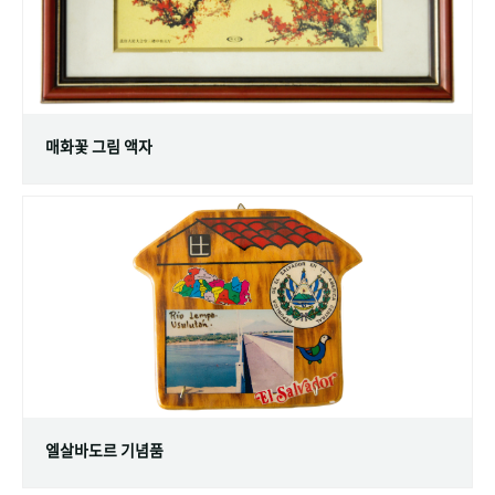
매화꽃 그림 액자
엘살바도르 기념품