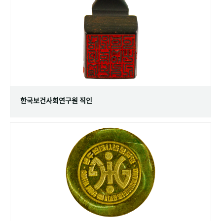
+1
성과 50선
숫자로 보는 50년
50
주년 광장
세계와 함께 한 KIHASA
VR 역사관
한국보건사회연구원 직인