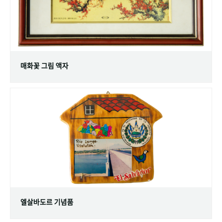
매화꽃 그림 액자
엘살바도르 기념품