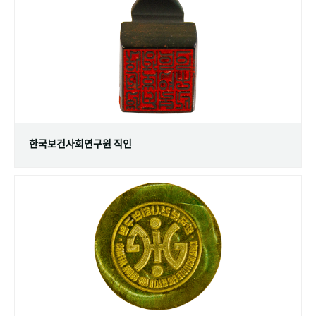
+1
성과 50선
숫자로 보는 50년
50
주년 광장
세계와 함께 한 KIHASA
VR 역사관
한국보건사회연구원 직인