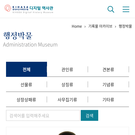
Home
기록물 아카이브
행정박물
기관 역사
행정박물
걸어온 길
기관 변천사
역대 기관장
연구원 사람들
Administration Museum
연구 역사
정책과 연구
키워드로 보는 연구 역사
연구자들
전체
관인류
견본류
간행물 변천사
선물류
상징류
기념류
기록물 아카이브
상장상패류
사무집기류
기타류
사진 아카이브
문서 기록물
행정박물
영상 기록물
검색
+1
50
주년 기념