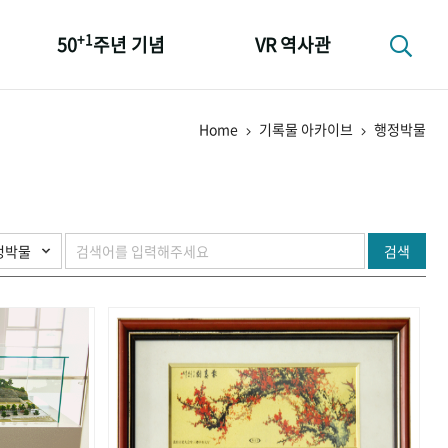
+1
50
주년 기념
VR 역사관
성과 50선
Home
기록물 아카이브
행정박물
숫자로 보는 50년
+1
50
주년 광장
세계와 함께 한 KIHASA
검색