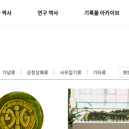
 역사
연구 역사
기록물 아카이브
온 길
정책과 연구
사진 아카이브
 변천사
키워드로 보는 연구 역사
문서 기록물
 기관장
연구자들
행정박물
 사람들
간행물 변천사
영상 기록물
기념류
상장상패류
사무집기류
기타류