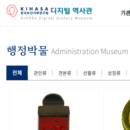
기관
걸어
기관
행정박물
Administration Museum
역대
연구원
전체
관인류
견본류
선물류
상징류