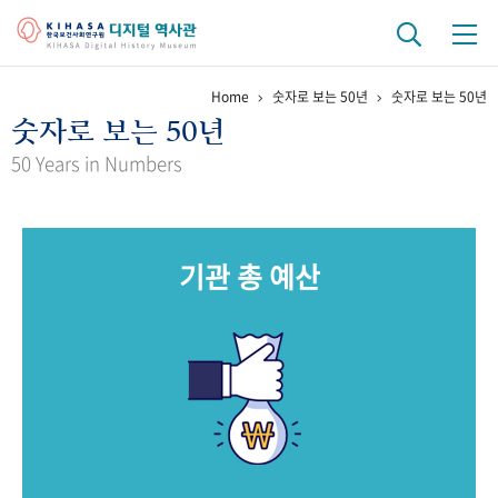
Home
숫자로 보는 50년
숫자로 보는 50년
기관 역사
숫자로 보는 50년
걸어온 길
기관 변천사
역대 기관장
연구원 사람들
50 Years in Numbers
연구 역사
정책과 연구
키워드로 보는 연구 역사
연구자들
기관 총 예산
간행물 변천사
기록물 아카이브
사진 아카이브
문서 기록물
행정박물
영상 기록물
+1
50
주년 기념