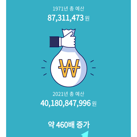
+1
성과 50선
숫자로 보는 50년
50
주년 광장
1971년 총 예산
세계와 함께 한 KIHASA
87,311,473
원
VR 역사관
2021년 총 예산
40,180,847,996
원
약 460배 증가