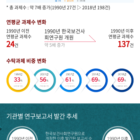
* 총 과제수 : 약 7배 증가(1990년 27건 ▷ 2018년 198건)
연평균 과제수 변화
1990년 한국보건사
1990년 이전
1990년 이후
연평균 과제수
연평균 과제수
회연구원 개원
24
137
약 5배 증가
건
건
수탁과제 비중 변화
기관별 연구보고서 발간 추세