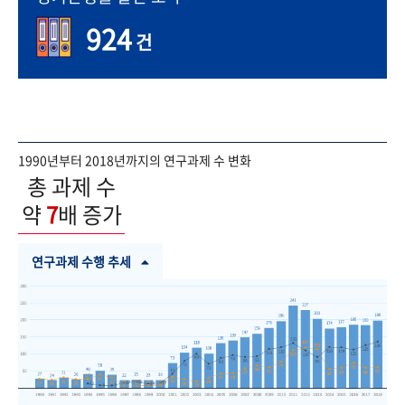
924
건
1990년부터 2018년까지의 연구과제 수 변화
총 과제 수
약
7
배 증가
연구과제 수행 추세