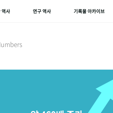
 역사
연구 역사
기록물 아카이브
온 길
정책과 연구
사진 아카이브
 변천사
키워드로 보는 연구 역사
문서 기록물
 Numbers
 기관장
연구자들
행정박물
 사람들
간행물 변천사
영상 기록물