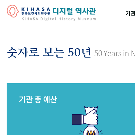
기관
걸어
기관
숫자로 보는 50년
50 Years in
역대
연구원
기관 총 예산