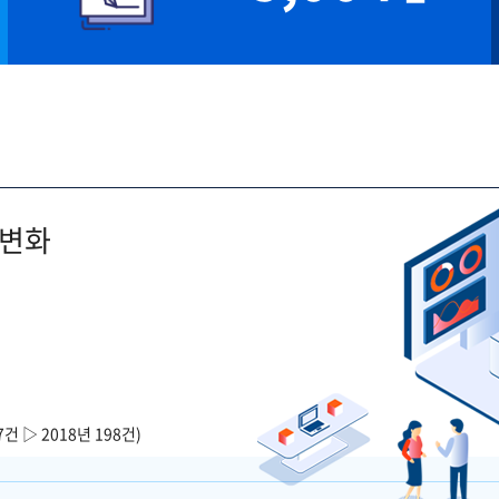
 변화
7건 ▷ 2018년 198건)