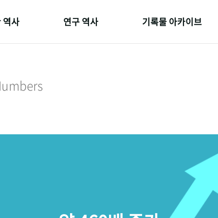
 역사
연구 역사
기록물 아카이브
온 길
정책과 연구
사진 아카이브
 변천사
키워드로 보는 연구 역사
문서 기록물
 Numbers
 기관장
연구자들
행정박물
 사람들
간행물 변천사
영상 기록물