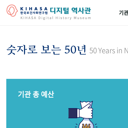
기관
걸어
기관
숫자로 보는 50년
50 Years in
역대
연구원
기관 총 예산