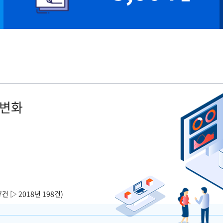
 변화
7건 ▷ 2018년 198건)