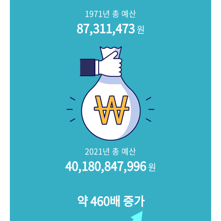
+1
성과 50선
숫자로 보는 50년
50
주년 광장
1971년 총 예산
세계와 함께 한 KIHASA
87,311,473
원
VR 역사관
2021년 총 예산
40,180,847,996
원
약 460배 증가