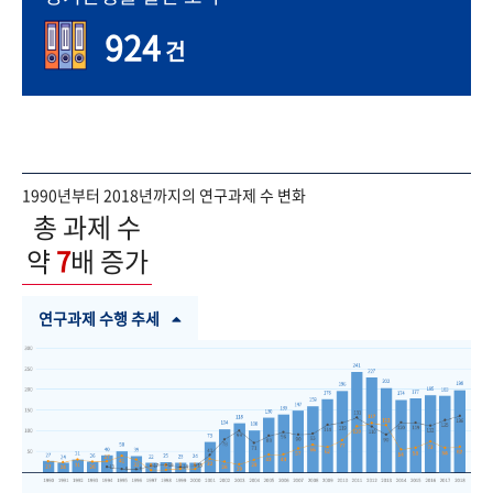
924
건
1990년부터 2018년까지의 연구과제 수 변화
총 과제 수
약
7
배 증가
연구과제 수행 추세