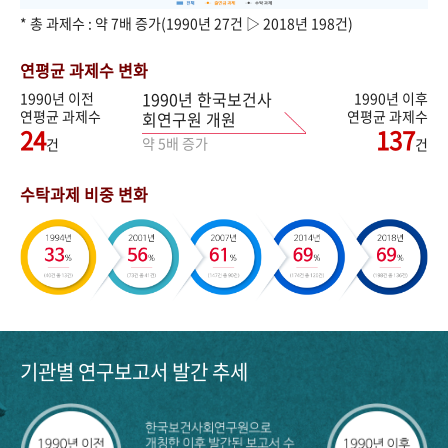
* 총 과제수 : 약 7배 증가(1990년 27건 ▷ 2018년 198건)
연평균 과제수 변화
1990년 한국보건사
1990년 이전
1990년 이후
연평균 과제수
연평균 과제수
회연구원 개원
24
137
약 5배 증가
건
건
수탁과제 비중 변화
기관별 연구보고서 발간 추세