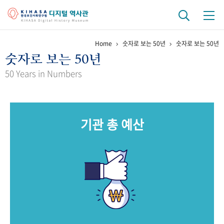
Home
숫자로 보는 50년
숫자로 보는 50년
기관 역사
숫자로 보는 50년
걸어온 길
기관 변천사
역대 기관장
연구원 사람들
50 Years in Numbers
연구 역사
정책과 연구
키워드로 보는 연구 역사
연구자들
기관 총 예산
간행물 변천사
기록물 아카이브
사진 아카이브
문서 기록물
행정박물
영상 기록물
+1
50
주년 기념