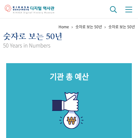
Home
숫자로 보는 50년
숫자로 보는 50년
기관 역사
숫자로 보는 50년
걸어온 길
기관 변천사
역대 기관장
연구원 사람들
50 Years in Numbers
연구 역사
정책과 연구
키워드로 보는 연구 역사
연구자들
기관 총 예산
간행물 변천사
기록물 아카이브
사진 아카이브
문서 기록물
행정박물
영상 기록물
+1
50
주년 기념