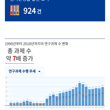
924
건
1990년부터 2018년까지의 연구과제 수 변화
총 과제 수
약
7
배 증가
연구과제 수행 추세