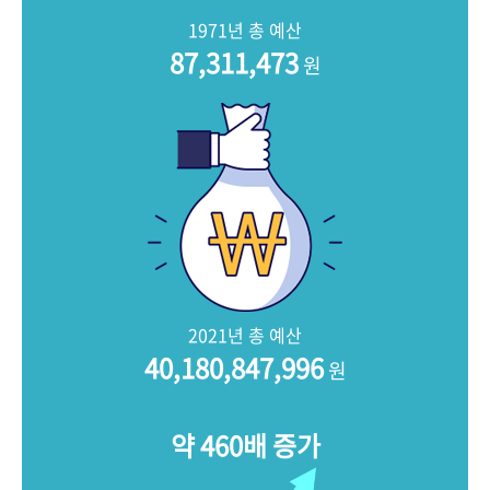
+1
성과 50선
숫자로 보는 50년
50
주년 광장
1971년 총 예산
세계와 함께 한 KIHASA
87,311,473
원
VR 역사관
2021년 총 예산
40,180,847,996
원
약 460배 증가