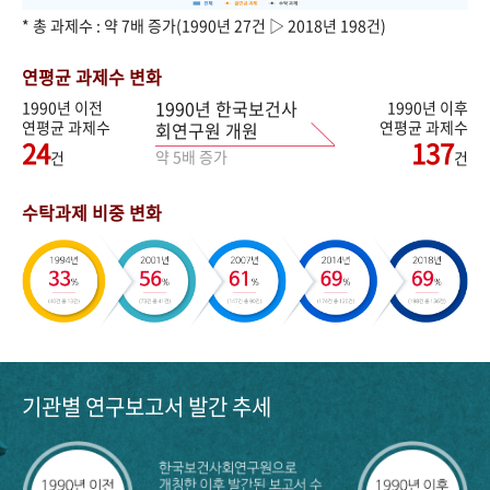
* 총 과제수 : 약 7배 증가(1990년 27건 ▷ 2018년 198건)
연평균 과제수 변화
1990년 한국보건사
1990년 이전
1990년 이후
연평균 과제수
연평균 과제수
회연구원 개원
24
137
약 5배 증가
건
건
수탁과제 비중 변화
기관별 연구보고서 발간 추세