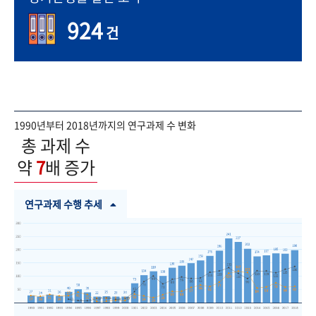
924
건
1990년부터 2018년까지의 연구과제 수 변화
총 과제 수
약
7
배 증가
연구과제 수행 추세