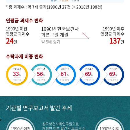
* 총 과제수 : 약 7배 증가(1990년 27건 ▷ 2018년 198건)
연평균 과제수 변화
1990년 한국보건사
1990년 이전
1990년 이후
연평균 과제수
연평균 과제수
회연구원 개원
24
137
약 5배 증가
건
건
수탁과제 비중 변화
기관별 연구보고서 발간 추세