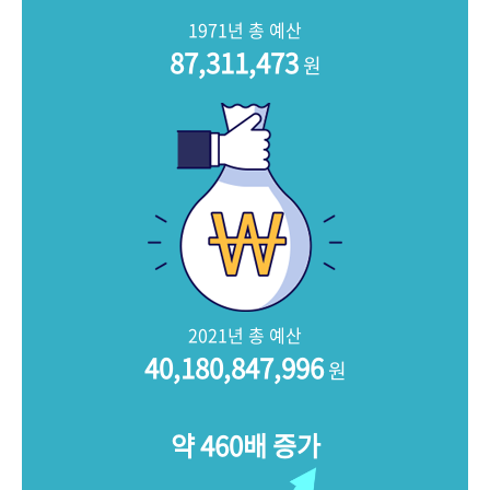
+1
성과 50선
숫자로 보는 50년
50
주년 광장
1971년 총 예산
세계와 함께 한 KIHASA
87,311,473
원
VR 역사관
2021년 총 예산
40,180,847,996
원
약 460배 증가