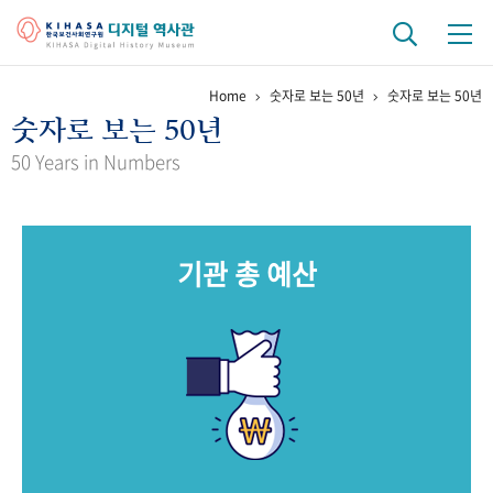
Home
숫자로 보는 50년
숫자로 보는 50년
기관 역사
숫자로 보는 50년
걸어온 길
기관 변천사
역대 기관장
연구원 사람들
50 Years in Numbers
연구 역사
정책과 연구
키워드로 보는 연구 역사
연구자들
기관 총 예산
간행물 변천사
기록물 아카이브
사진 아카이브
문서 기록물
행정박물
영상 기록물
+1
50
주년 기념