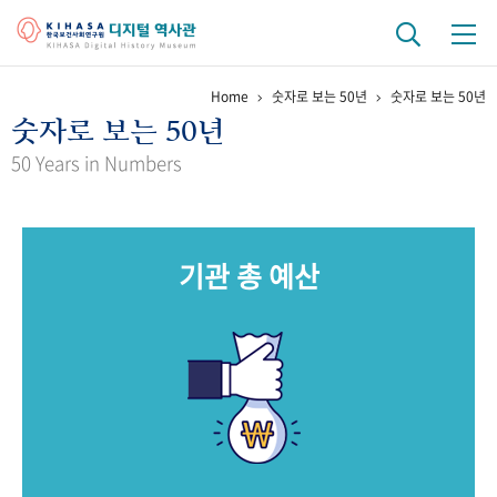
Home
숫자로 보는 50년
숫자로 보는 50년
기관 역사
숫자로 보는 50년
걸어온 길
기관 변천사
역대 기관장
연구원 사람들
50 Years in Numbers
연구 역사
정책과 연구
키워드로 보는 연구 역사
연구자들
기관 총 예산
간행물 변천사
기록물 아카이브
사진 아카이브
문서 기록물
행정박물
영상 기록물
+1
50
주년 기념