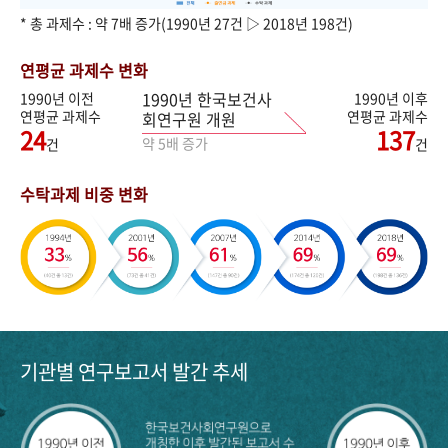
* 총 과제수 : 약 7배 증가(1990년 27건 ▷ 2018년 198건)
연평균 과제수 변화
1990년 한국보건사
1990년 이전
1990년 이후
연평균 과제수
연평균 과제수
회연구원 개원
24
137
약 5배 증가
건
건
수탁과제 비중 변화
기관별 연구보고서 발간 추세