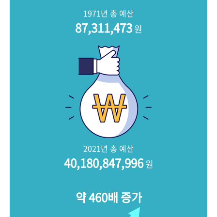
+1
성과 50선
숫자로 보는 50년
50
주년 광장
1971년 총 예산
세계와 함께 한 KIHASA
87,311,473
원
VR 역사관
2021년 총 예산
40,180,847,996
원
약 460배 증가