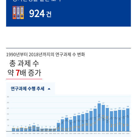
924
건
1990년부터 2018년까지의 연구과제 수 변화
총 과제 수
약
7
배 증가
연구과제 수행 추세