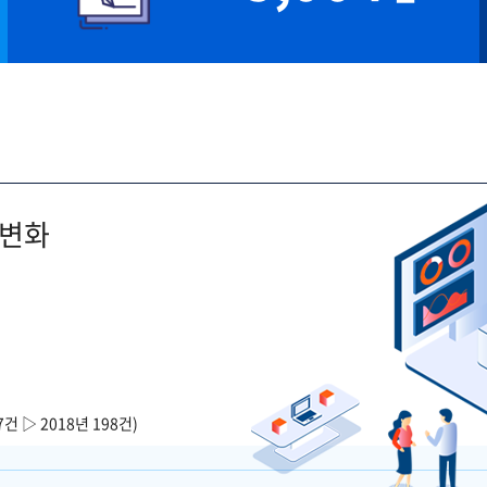
 변화
7건 ▷ 2018년 198건)