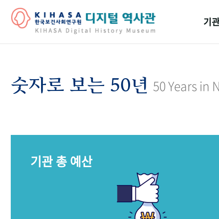
기관
걸어
기관
숫자로 보는 50년
50 Years in
역대
연구원
기관 총 예산