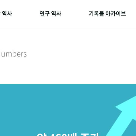
 역사
연구 역사
기록물 아카이브
온 길
정책과 연구
사진 아카이브
 변천사
키워드로 보는 연구 역사
문서 기록물
 Numbers
 기관장
연구자들
행정박물
 사람들
간행물 변천사
영상 기록물