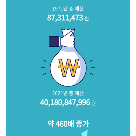
+1
성과 50선
숫자로 보는 50년
50
주년 광장
1971년 총 예산
세계와 함께 한 KIHASA
87,311,473
원
VR 역사관
2021년 총 예산
40,180,847,996
원
약 460배 증가