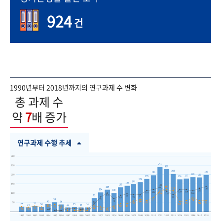
924
건
1990년부터 2018년까지의 연구과제 수 변화
총 과제 수
약
7
배 증가
연구과제 수행 추세