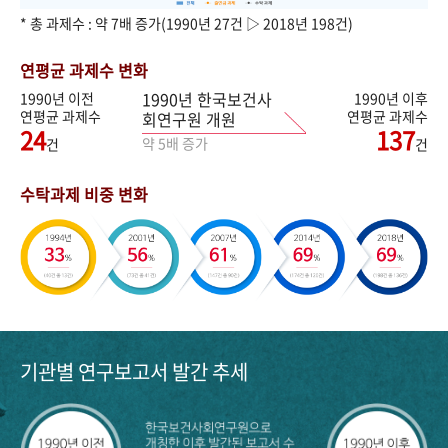
* 총 과제수 : 약 7배 증가(1990년 27건 ▷ 2018년 198건)
연평균 과제수 변화
1990년 한국보건사
1990년 이전
1990년 이후
연평균 과제수
연평균 과제수
회연구원 개원
24
137
약 5배 증가
건
건
수탁과제 비중 변화
기관별 연구보고서 발간 추세