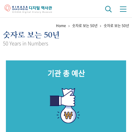
Home
숫자로 보는 50년
숫자로 보는 50년
기관 역사
숫자로 보는 50년
걸어온 길
기관 변천사
역대 기관장
연구원 사람들
50 Years in Numbers
연구 역사
정책과 연구
키워드로 보는 연구 역사
연구자들
기관 총 예산
간행물 변천사
기록물 아카이브
사진 아카이브
문서 기록물
행정박물
영상 기록물
+1
50
주년 기념