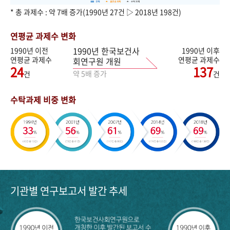
* 총 과제수 : 약 7배 증가(1990년 27건 ▷ 2018년 198건)
연평균 과제수 변화
1990년 한국보건사
1990년 이전
1990년 이후
연평균 과제수
연평균 과제수
회연구원 개원
24
137
약 5배 증가
건
건
수탁과제 비중 변화
기관별 연구보고서 발간 추세