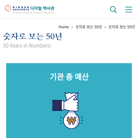
Home
숫자로 보는 50년
숫자로 보는 50년
기관 역사
숫자로 보는 50년
걸어온 길
기관 변천사
역대 기관장
연구원 사람들
50 Years in Numbers
연구 역사
정책과 연구
키워드로 보는 연구 역사
연구자들
기관 총 예산
간행물 변천사
기록물 아카이브
사진 아카이브
문서 기록물
행정박물
영상 기록물
+1
50
주년 기념