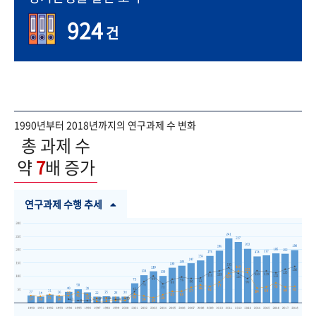
924
건
1990년부터 2018년까지의 연구과제 수 변화
총 과제 수
약
7
배 증가
연구과제 수행 추세