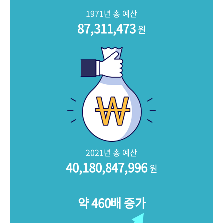
+1
성과 50선
숫자로 보는 50년
50
주년 광장
1971년 총 예산
세계와 함께 한 KIHASA
87,311,473
원
VR 역사관
2021년 총 예산
40,180,847,996
원
약 460배 증가